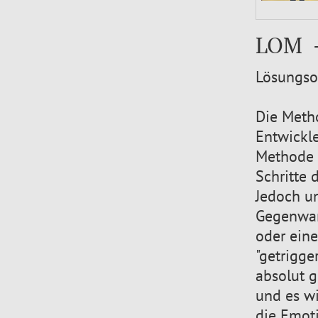
LOM -
Lösungsor
Die Meth
Entwickle
Methode d
Schritte 
Jedoch un
Gegenwart
oder ein
"getrigge
absolut g
und es wi
die Emot